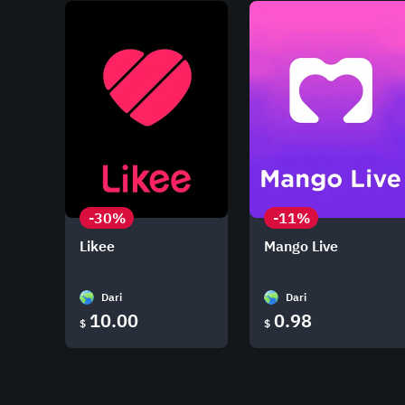
-30%
-11%
Likee
Mango Live
Dari
Dari
10.00
0.98
$
$