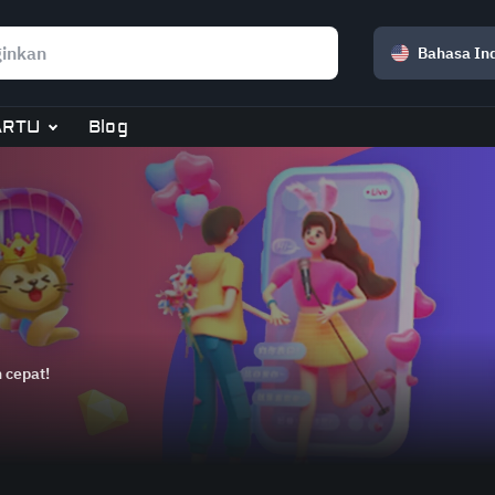
Bahasa In
ARTU
Blog
 cepat!