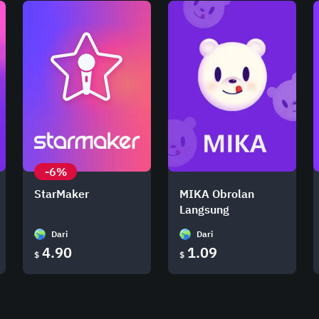
-6%
StarMaker
MIKA Obrolan
Langsung
Dari
Dari
4.90
1.09
$
$