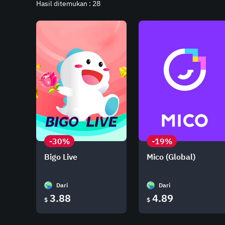
Hasil ditemukan : 28
-30%
-19%
Bigo Live
Mico (Global)
Dari
Dari
3.88
4.89
$
$