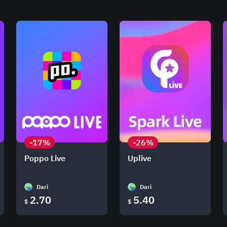
-17%
-26%
Poppo Live
Uplive
Dari
Dari
2.70
5.40
$
$