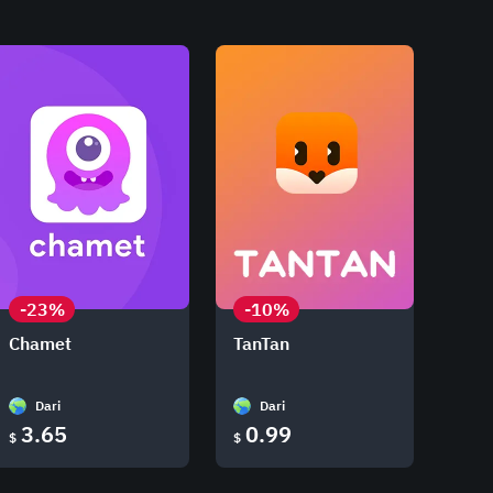
-23%
-10%
Chamet
TanTan
Dari
Dari
3.65
0.99
$
$