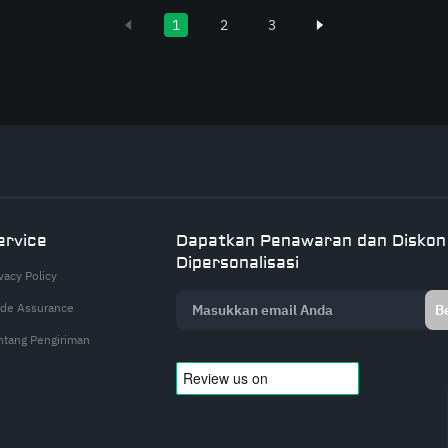
1
2
3
ervice
Dapatkan Penawaran dan Diskon
Dipersonalisasi
vacy Policy
ade Assurance
B
ntang Pengiriman