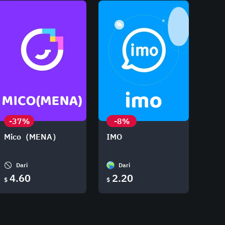
-37%
-8%
Mico（MENA）
IMO
Dari
Dari
4.60
2.20
$
$