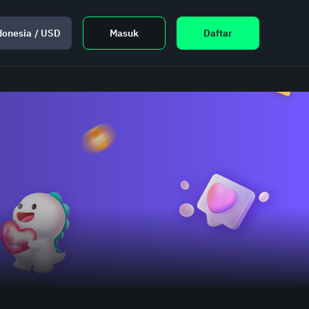
donesia
/
USD
Masuk
Daftar